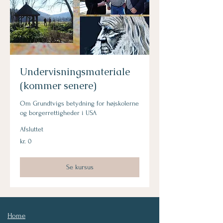
Undervisningsmateriale
(kommer senere)
Om Grundtvigs betydning for højskolerne
og borgerrettigheder i USA
Afsluttet
kr.
kr. 0
0
Se kursus
Home